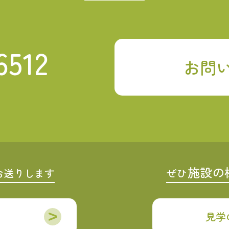
6512
お問
施設の
お送りします
ぜひ
見学