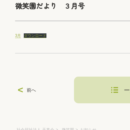
微笑園だより ３月号
3月
ダウンロード
一
前へ
社会福祉法人 天真会
微笑園
お知らせ