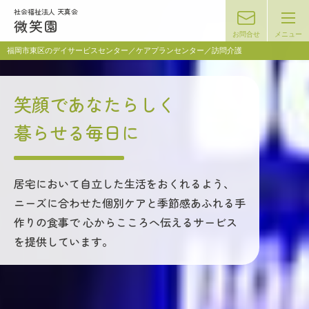
社会福祉法人 天真会
微笑園
お問合せ
メニュー
福岡市東区のデイサービスセンター／ケアプランセンター／訪問介護
笑顔であなたらしく
暮らせる毎日に
居宅において自立した生活をおくれるよう、
ニーズに合わせた個別ケアと季節感あふれる手
作りの食事で
心からこころへ伝えるサービス
を提供しています。